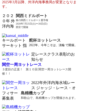
2025年3月以降、外洋内海事務局が変更となりま
す。
２０２
関西ミドルボート
０年 外
春の関西ミドルボート選手権
2020年7月25日(土)〜26日(日)
洋内海
西宮で開催
キールボート
舵杯ヨットレース
サーキット 指
2022年、今年こそは、淡輪 で開催。
定レースクラス表彰のお
知らせ
関空一周ヨットレース
３度目の正直！ 第１０回 関空一周ヨットレース開
催！！
2022年外洋内海水域レー
ス ジャッジ・レース・オ
フィサー
島精機カップ
募集表
和歌山で、島精機カップが開催されます。