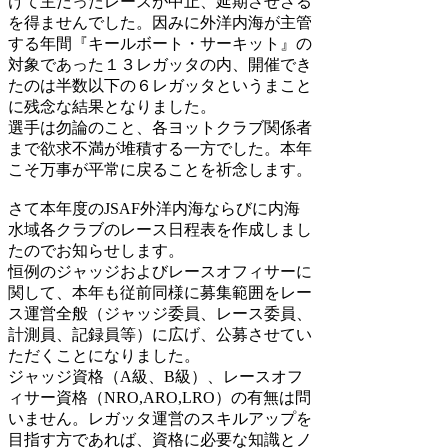
けて主だったレースが中止、延期させざる
を得ませんでした。因みに外洋内海が主管
する年間『キールボート・サーキット』の
対象であった１３レガッタの内、開催でき
たのは半数以下の６レガッタというまこと
に残念な結果となりました。
選手は勿論のこと、各ヨットクラブ関係者
まで欲求不満が堆積する一方でした。本年
こそ万事が平常に戻ることを祈念します。
さて本年度のJSAF外洋内海ならびに内海
水域各クラブのレース日程表を作成しまし
たのでお知らせします。
恒例のジャッジおよびレースオフィサーに
関して、本年も従前同様に募集範囲をレー
ス運営全般（ジャッジ委員、レース委員、
計測員、記録員等）に広げ、公募させてい
ただくことになりました。
ジャッジ資格（A級、B級）、レースオフ
ィサー資格（NRO,ARO,LRO）の有無は問
いません。レガッタ運営のスキルアップを
目指す方であれば、資格に必要な知識とノ