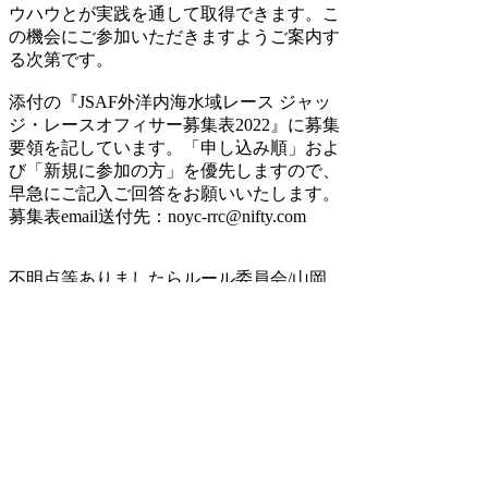
ウハウとが実践を通して取得できます。こ
の機会にご参加いただきますようご案内す
る次第です。
添付の『JSAF外洋内海水域レース ジャッ
ジ・レースオフィサー募集表2022』に募集
要領を記しています。「申し込み順」およ
び「新規に参加の方」を優先しますので、
早急にご記入ご回答をお願いいたします。
募集表email送付先：noyc-rrc@nifty.com
不明点等ありましたらルール委員会/山岡
まで。(Mobile: 090-7487-1472)
▲ページトップへ戻る
メニュー一覧
更​新​情​報​
組​織​概​要​
会​員​、​艇​の​登​録​手​続​
2​0​2​3​年​7​月​以​降​の​登​録​